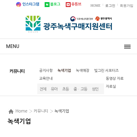
인스타그램
블로그
유튜브
|
|
HOME
로그인
회원가입
MENU
공지사항
녹색기업
녹색매장
빛그린 서포터즈
커뮤니티
교육안내
동영상 자료
자료실
전체
유아
초등
중ㆍ고등
성인
Home
› 커뮤니티 ›
녹색기업
녹색기업