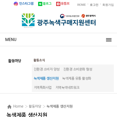
인스타그램
블로그
유튜브
|
|
HOME
로그인
회원가입
MENU
활동소식
활동마당
친환경 소비자 양성
친환경 소비문화 형성
녹색제품 생산지원
녹색제품 유통 활성화
지역특화사업
지역녹색네트워크
Home
› 활동마당 ›
녹색제품 생산지원
녹색제품 생산지원