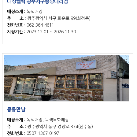
대성쎌틱 광주서구중앙대리점
매장소개 :
녹색매장
주 소 :
광주광역시 서구 화운로 99(화정동)
전화번호 :
062-364-4611
지정기간 :
2023.12.01 ~ 2026.11.30
조회수 : 1,392
뭉몽만남
매장소개 :
녹색매장, 녹색특화매장
주 소 :
광주광역시 동구 경양로 374(산수동)
전화번호 :
0507-1367-0197