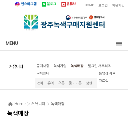
인스타그램
블로그
유튜브
|
|
HOME
로그인
회원가입
MENU
공지사항
녹색기업
녹색매장
빛그린 서포터즈
커뮤니티
교육안내
동영상 자료
자료실
전체
유아
초등
중ㆍ고등
성인
Home
› 커뮤니티 ›
녹색매장
녹색매장