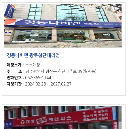
조회수 : 437
경동나비엔 광주첨단대리점
매장소개 :
녹색매장
주 소 :
광주광역시 광산구 첨단내촌로 39(월계동)
전화번호 :
062-365-1144
지정기간 :
2024.02.28 ~ 2027.02.27
조회수 : 1,301