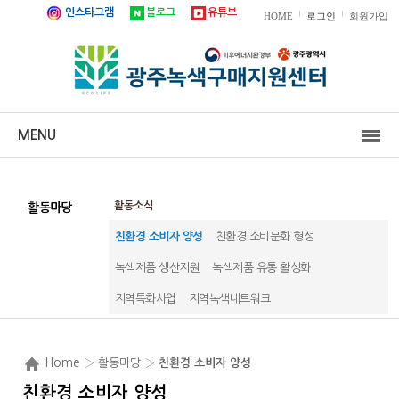
인스타그램
블로그
유튜브
|
|
HOME
로그인
회원가입
MENU
활동소식
활동마당
친환경 소비자 양성
친환경 소비문화 형성
녹색제품 생산지원
녹색제품 유통 활성화
지역특화사업
지역녹색네트워크
Home
› 활동마당 ›
친환경 소비자 양성
친환경 소비자 양성