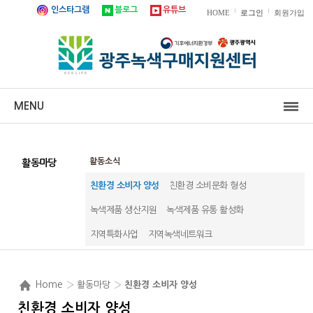
인스타그램
블로그
유튜브
|
|
HOME
로그인
회원가입
MENU
활동소식
활동마당
친환경 소비자 양성
친환경 소비문화 형성
녹색제품 생산지원
녹색제품 유통 활성화
지역특화사업
지역녹색네트워크
Home
› 활동마당 ›
친환경 소비자 양성
친환경 소비자 양성