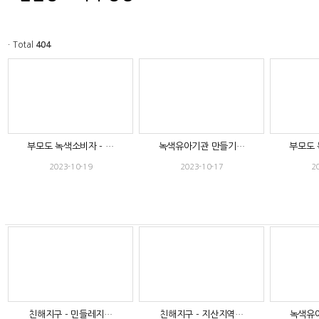
ㆍTotal
404
부모도 녹색소비자 - …
녹색유아기관 만들기…
부모도 
2023-10-19
2023-10-17
2
친해지구 - 민들레지…
친해지구 - 지산지역…
녹색유