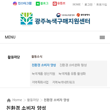
인스타그램
블로그
유튜브
|
|
HOME
로그인
회원가입
MENU
활동소식
활동마당
친환경 소비자 양성
친환경 소비문화 형성
녹색제품 생산지원
녹색제품 유통 활성화
지역특화사업
지역녹색네트워크
Home
› 활동마당 ›
친환경 소비자 양성
친환경 소비자 양성