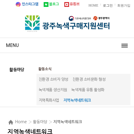
인스타그램
블로그
유튜브
|
|
HOME
로그인
회원가입
MENU
활동소식
활동마당
친환경 소비자 양성
친환경 소비문화 형성
녹색제품 생산지원
녹색제품 유통 활성화
지역특화사업
지역녹색네트워크
Home
› 활동마당 ›
지역녹색네트워크
지역녹색네트워크