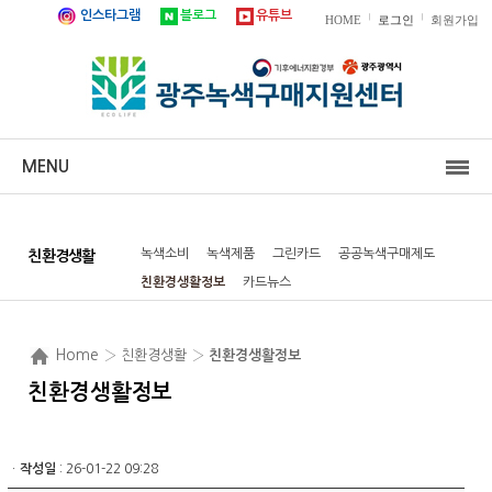
인스타그램
블로그
유튜브
|
|
HOME
로그인
회원가입
MENU
녹색소비
녹색제품
그린카드
공공녹색구매제도
친환경생활
친환경생활정보
카드뉴스
Home
› 친환경생활 ›
친환경생활정보
친환경생활정보
ㆍ
작성일
: 26-01-22 09:28