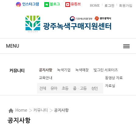
인스타그램
블로그
유튜브
|
|
HOME
로그인
회원가입
MENU
공지사항
녹색기업
녹색매장
빛그린 서포터즈
커뮤니티
교육안내
동영상 자료
자료실
전체
유아
초등
중ㆍ고등
성인
Home
› 커뮤니티 ›
공지사항
공지사항